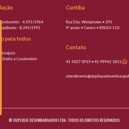
slação
Curitiba
 Condomínio - 4.591/1964
Rua Des. Westphalen • 295
Inquilinato - 8.245/1991
9º andar • Centro • 80010-110
to para todos
Contato
 Bonijuris
 Direito e Condomínio
41 3027 0919 • 41 99942 1815
atendimento@dupliquedesembargad
© DUPLIQUE DESEMBARGADOR LTDA. TODOS OS DIREITOS RESERVADOS.