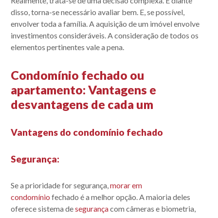
Realmente, trata-se de uma decisão complexa. E diante
disso, torna-se necessário avaliar bem. E, se possível,
envolver toda a família. A aquisição de um imóvel envolve
investimentos consideráveis. A consideração de todos os
elementos pertinentes vale a pena.
Condomínio fechado ou
apartamento: Vantagens e
desvantagens de cada um
Vantagens do condomínio fechado
Acompanhe nossas
Segurança:
publicações.
Se a prioridade for segurança,
morar em
condomínio
fechado é a melhor opção. A maioria deles
oferece sistema de
segurança
com câmeras e biometria,