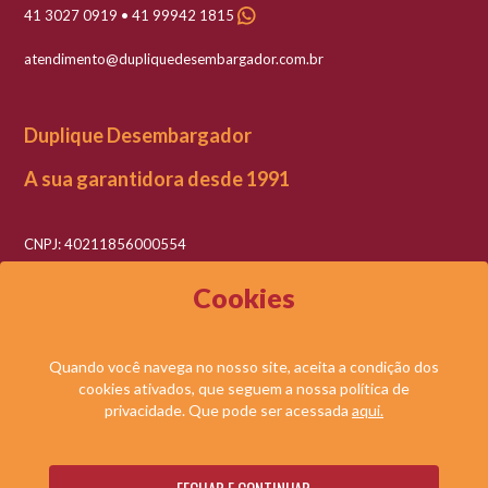
41 3027 0919 • 41 99942 1815
atendimento@dupliquedesembargador.com.br
Duplique Desembargador
A sua garantidora desde 1991
CNPJ: 40211856000554
Razão social: Duplique Desembargador LTDA
Cookies
Quando você navega no nosso site, aceita a condição dos
cookies ativados, que seguem a nossa política de
© DUPLIQUE DESEMBARGADOR LTDA. TODOS OS DIREITOS RESERVADOS.
privacidade. Que pode ser acessada
aqui.
NOSSAS
SOLICITE UMA
Desenvolvido por: