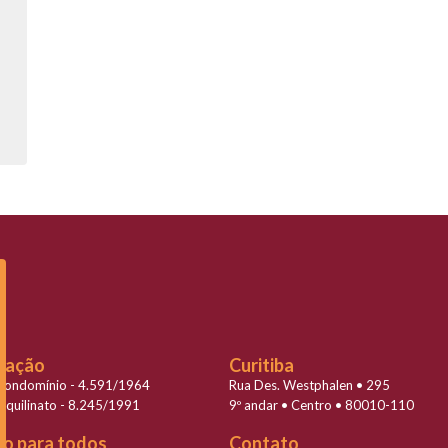
slação
Curitiba
 Condomínio - 4.591/1964
Rua Des. Westphalen • 295
Inquilinato - 8.245/1991
9º andar • Centro • 80010-110
to para todos
Contato