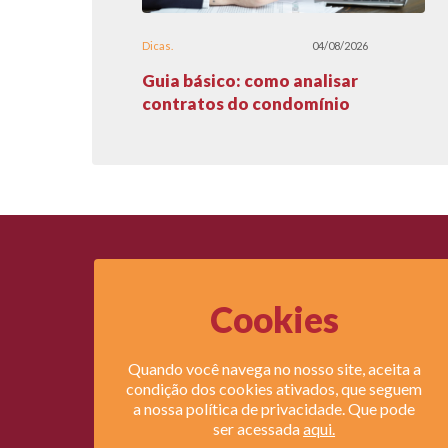
Dicas
04/08/2026
Guia básico: como analisar
contratos do condomínio
Cookies
Legi
Quando você navega no nosso site, aceita a
Lei do
condição dos cookies ativados, que seguem
Lei do 
a nossa política de privacidade. Que pode
ser acessada
aqui.
Direi