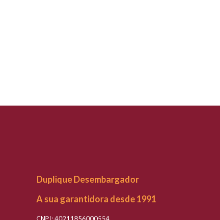
Duplique Desembargador
A sua garantidora desde 1991
CNPJ: 40211856000554