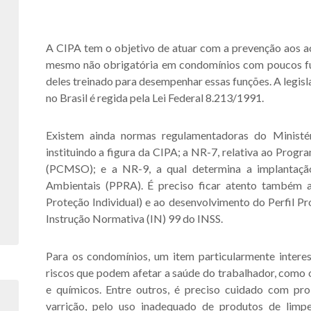
A CIPA tem o objetivo de atuar com a prevenção aos ac
mesmo não obrigatória em condomínios com poucos fun
deles treinado para desempenhar essas funções. A legisl
no Brasil é regida pela Lei Federal 8.213/1991.
Existem ainda normas regulamentadoras do Minist
instituindo a figura da CIPA; a NR-7, relativa ao Pro
(PCMSO); e a NR-9, a qual determina a implantaç
Ambientais (PPRA). É preciso ficar atento também 
Proteção Individual) e ao desenvolvimento do Perfil Pr
Instrução Normativa (IN) 99 do INSS.
Para os condomínios, um item particularmente intere
riscos que podem afetar a saúde do trabalhador, como o
e químicos. Entre outros, é preciso cuidado com pr
varrição, pelo uso inadequado de produtos de limpe