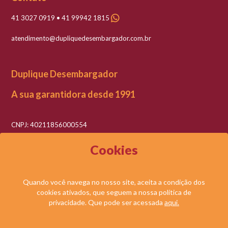
41 3027 0919 • 41 99942 1815
atendimento@dupliquedesembargador.com.br
Duplique Desembargador
A sua garantidora desde 1991
CNPJ: 40211856000554
Razão social: Duplique Desembargador LTDA
Cookies
Quando você navega no nosso site, aceita a condição dos
cookies ativados, que seguem a nossa política de
© DUPLIQUE DESEMBARGADOR LTDA. TODOS OS DIREITOS RESERVADOS.
privacidade. Que pode ser acessada
aqui.