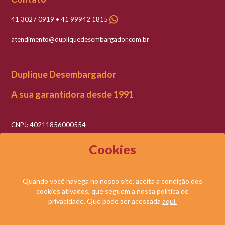
41 3027 0919 • 41 99942 1815
atendimento@dupliquedesembargador.com.br
Duplique Desembargador
A sua garantidora desde 1991
CNPJ: 40211856000554
Razão social: Duplique Desembargador LTDA
Cookies
Quando você navega no nosso site, aceita a condição dos
cookies ativados, que seguem a nossa política de
© DUPLIQUE DESEMBARGADOR LTDA. TODOS OS DIREITOS RESERVADOS.
privacidade. Que pode ser acessada
aqui.