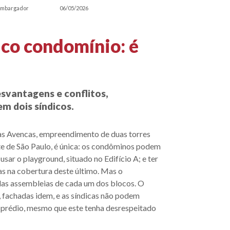
embargador
06/05/2026
ico condomínio: é
esvantagens e conflitos,
m dois síndicos.
s Avencas, empreendimento de duas torres
te de São Paulo, é única: os condôminos podem
usar o playground, situado no Edifício A; e ter
das na cobertura deste último. Mas o
elas assembleias de cada um dos blocos. O
, fachadas idem, e as síndicas não podem
 prédio, mesmo que este tenha desrespeitado