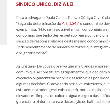
SÍNDICO ÚNICO, DIZ A LEI
Para o advogado Paulo Caldas Paes, o Código Civil é cl
“Segundo determinação do
Art. 1.347
, o condomínio dev
exemplifica: “Não seria possível em um condomínio o sín
condômino que tenha desrespeitado regra convencional, e
isenção de responsabilidade deste mesmo condômino.” Pa
“independentemente do número de torres que integrem 
obrigatoriamente”.
Já Cristiano De Souza observa que em grandes empreend
comum que se constituam agrupamentos que decidem rea
execução orçamentária própria e assembleias por blocos,
algumas decisões. O advogado ressalva, entretanto, que
este administrador geral caberá gerir, por exemplo, qu
elevadores, limpeza de caixas d’água e seguro das edific
gerenciar a pintura interna e decoração do hall social de 