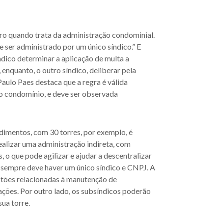
aro quando trata da administração condominial.
e ser administrado por um único síndico.” E
dico determinar a aplicação de multa a
nquanto, o outro síndico, deliberar pela
ulo Paes destaca que a regra é válida
o condomínio, e deve ser observada
imentos, com 30 torres, por exemplo, é
lizar uma administração indireta, com
 o que pode agilizar e ajudar a descentralizar
 sempre deve haver um único síndico e CNPJ. A
estões relacionadas à manutenção de
ações. Por outro lado, os subsíndicos poderão
sua torre.