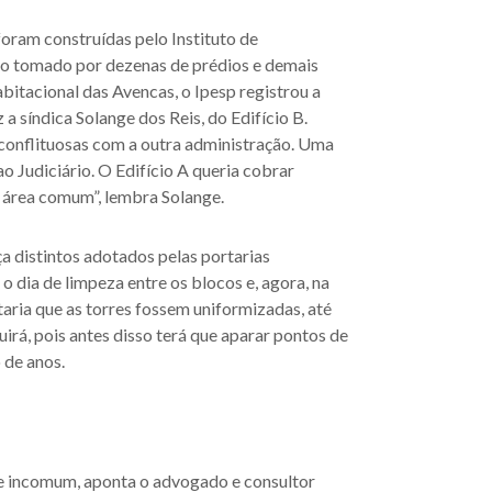
oram construídas pelo Instituto de
ro tomado por dezenas de prédios e demais
tacional das Avencas, o Ipesp registrou a
 síndica Solange dos Reis, do Edifício B.
 conflituosas com a outra administração. Uma
 ao Judiciário. O Edifício A queria cobrar
é área comum”, lembra Solange.
a distintos adotados pelas portarias
o dia de limpeza entre os blocos e, agora, na
taria que as torres fossem uniformizadas, até
irá, pois antes disso terá que aparar pontos de
 de anos.
e incomum, aponta o advogado e consultor