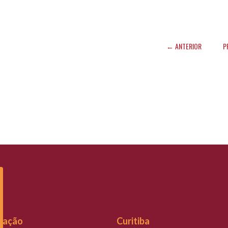
← ANTERIOR
P
slação
Curitiba