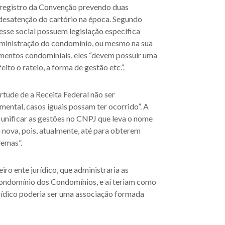
o registro da Convenção prevendo duas
desatenção do cartório na época. Segundo
resse social possuem legislação específica
dministração do condomínio, ou mesmo na sua
imentos condominiais, eles “devem possuir uma
to o rateio, a forma de gestão etc.”.
rtude de a Receita Federal não ser
ental, casos iguais possam ter ocorrido”. A
 unificar as gestões no CNPJ que leva o nome
 nova, pois, atualmente, até para obterem
lemas”.
iro ente jurídico, que administraria as
 Condomínio dos Condomínios, e aí teriam como
urídico poderia ser uma associação formada