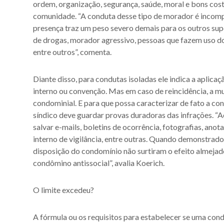
ordem, organização, segurança, saúde, moral e bons cos
comunidade. “A conduta desse tipo de morador é incomp
presença traz um peso severo demais para os outros sup
de drogas, morador agressivo, pessoas que fazem uso do
entre outros”, comenta.
Diante disso, para condutas isoladas ele indica a aplic
interno ou convenção. Mas em caso de reincidência, a mu
condominial. E para que possa caracterizar de fato a con
síndico deve guardar provas duradoras das infrações. “A
salvar e-mails, boletins de ocorrência, fotografias, anot
interno de vigilância, entre outras. Quando demonstrado
disposição do condomínio não surtiram o efeito almejado
condômino antissocial”, avalia Koerich.
O limite excedeu?
A fórmula ou os requisitos para estabelecer se uma con