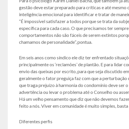
Para o psicólogo Karim Daniel Bacha, que também já at
gestão deve estar preparado para críticas e até mesmo op
inteligência emocional para identificar e tratar de mane
“É impossível satisfazer a todos porque se trata da subj
específica para cada caso. O que precisamos ter sempr
comportamentos não são fáceis de serem extintos porq
chamamos de personalidade”, pontua.
Em seis anos como síndico ele diz ter enfrentado situaç
principalmente os ‘reclamões’ de plantão. E para lidar com
envio das queixas por escrito, para que seja discutido 
geralmente o fator preguiça faz com que a perturbação 
que traga prejuízo à harmonia do condomínio deve ser o d
advertência ou levar o problema até o Conselho ou assemb
Há um velho pensamento que diz que não devemos fazer 
feito a nós. Viver em comunidade é muito simples, basta 
Diferentes perfis