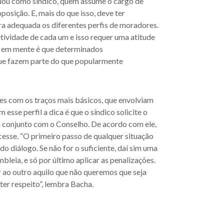
uou como síndico, quem assume o cargo de
osição. E, mais do que isso, deve ter
ira adequada os diferentes perfis de moradores.
etividade de cada um e isso requer uma atitude
e em mente é que determinados
ue fazem parte do que popularmente
ões com os traços mais básicos, que envolviam
 esse perfil a dica é que o síndico solicite o
em conjunto com o Conselho. De acordo com ele,
cesse. “O primeiro passo de qualquer situação
o diálogo. Se não for o suficiente, daí sim uma
leia, e só por último aplicar as penalizações.
ao outro aquilo que não queremos que seja
ter respeito”, lembra Bacha.