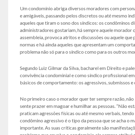
Um condomínio abriga diversos moradores com personal
e amigáveis, passando pelos discretos ou até mesmo ind
aqueles que tiram o sono dos síndicos: os condôminos d
administradores gostariam, há sempre aquele morador 
assembleia, provoca atritos e discussões ou aquele que 
normas e há ainda aqueles que apresentam um comportam
problema não só para o síndico como para os outros mo
Segundo Luiz Gilmar da Silva, bacharel em Direito e pal
convivência condominial e como síndico profissional em 
básicos de comportamento: os agressivos, submissos e o
No primeiro caso o morador quer ter sempre razão, não 
sente prazer em magoar e humilhar as pessoas. “Não est
praticam agressões físicas ou até mesmo verbais, tendo 
condômino agressivo é o tipo da pessoa que se acha o ma
importante. As suas críticas geralmente são manifestaçõ
problema que envolva o condomínio ele sempre atribui 