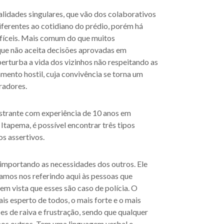
idades singulares, que vão dos colaborativos
iferentes ao cotidiano do prédio, porém há
ifíceis. Mais comum do que muitos
que não aceita decisões aprovadas em
perturba a vida dos vizinhos não respeitando as
ento hostil, cuja convivência se torna um
radores.
estrante com experiência de 10 anos em
Itapema, é possível encontrar três tipos
s assertivos.
importando as necessidades dos outros. Ele
amos nos referindo aqui às pessoas que
em vista que esses são caso de polícia. O
is esperto de todos, o mais forte e o mais
es de raiva e frustração, sendo que qualquer
aos outros. Tem uma linguagem verbal e