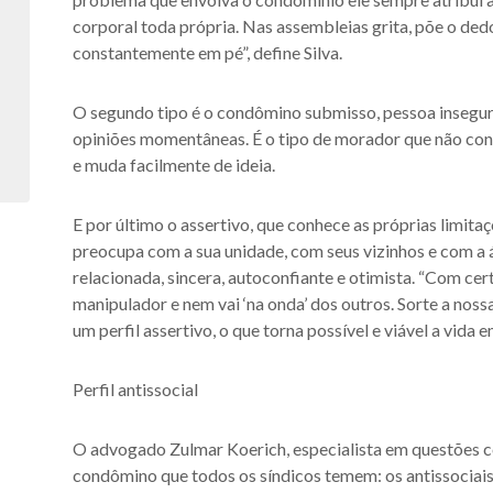
corporal toda própria. Nas assembleias grita, põe o dedo
constantemente em pé”, define Silva.
O segundo tipo é o condômino submisso, pessoa insegur
opiniões momentâneas. É o tipo de morador que não cont
e muda facilmente de ideia.
E por último o assertivo, que conhece as próprias limita
preocupa com a sua unidade, com seus vizinhos e com
relacionada, sincera, autoconfiante e otimista. “Com ce
manipulador e nem vai ‘na onda’ dos outros. Sorte a no
um perfil assertivo, o que torna possível e viável a vida 
Perfil antissocial
O advogado Zulmar Koerich, especialista em questões co
condômino que todos os síndicos temem: os antissociais