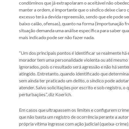
condôminos que já extrapolaram o aceitável não obedece
manter a ordem, é importante que o síndico deixe claro 
excesso terá a devida repreensão, sendo que ele pode se
baixo calão, ofensas), quanto na forma (importunação fre
situação demanda uma análise específica para saber qual
mais indicado pode ser não fazer nada.
“Um dos principais pontos é identificar se realmente há 
morador tem uma personalidade violenta ou até mesmo t
ignorados, pois o resultado será agressão e não há senten
atingido. Entretanto, quando identificado que determina
sem ainda ter praticado um delito, o síndico pode adota
atender. Salvo solicitações por escrito e sob registro, o 
perturbações”, diz Koerich.
Em casos que ultrapassem os limites e configurem crimes
que não basta um registro de ocorrência perante a autori
própria vítima ingresse com ação judicial (queixa-crime)