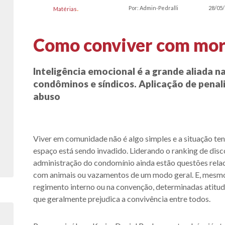
Por: Admin-Pedralli
28/05
Matérias
Como conviver com mora
Inteligência emocional é a grande aliada n
condôminos e síndicos. Aplicação de penal
abuso
Viver em comunidade não é algo simples e a situação ten
espaço está sendo invadido. Liderando o ranking de discó
administração do condomínio ainda estão questões relaci
com animais ou vazamentos de um modo geral. E, mesmo 
regimento interno ou na convenção, determinadas atitu
que geralmente prejudica a convivência entre todos.