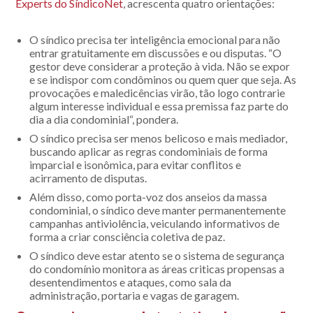
Experts do SíndicoNet
, acrescenta
quatro orientações
:
O síndico precisa ter
inteligência emocional
para não
entrar gratuitamente em discussões e ou disputas. “O
gestor deve considerar a proteção à vida. Não se expor
e se indispor com condôminos ou quem quer que seja. As
provocações e maledicências virão, tão logo
contrarie
algum interesse individual
e essa
premissa faz parte do
dia a dia condominial
“, pondera.
O síndico precisa ser menos belicoso e m
ais mediador
,
buscando aplicar as regras condominiais de
forma
imparcial e isonômica
, para evitar conflitos e
acirramento de disputas.
Além disso, como porta-voz dos anseios da massa
condominial, o síndico deve manter permanentemente
campanhas antiviolência, veiculando informativos de
forma a criar consciência coletiva de paz.
O síndico deve estar atento se o sistema de segurança
do condomínio monitora as áreas criticas propensas a
desentendimentos e ataques, como sala da
administração, portaria e vagas de garagem.