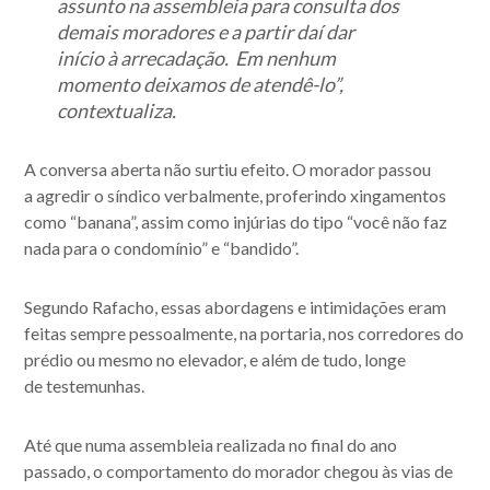
assunto na assembleia para consulta dos
demais moradores e a partir daí dar
início à arrecadação. Em nenhum
momento deixamos de atendê-lo”,
contextualiza.
A conversa aberta não surtiu efeito. O morador passou
a agredir o síndico verbalmente, proferindo xingamentos
como “banana”, assim como injúrias do tipo “você não faz
nada para o condomínio” e “bandido”.
Segundo Rafacho, essas abordagens e intimidações eram
Acompanhe nossas
feitas sempre pessoalmente, na portaria, nos corredores do
prédio ou mesmo no elevador, e além de tudo, longe
publicações.
de testemunhas.
Até que numa
assembleia
realizada no final do ano
passado, o comportamento do morador chegou às vias de