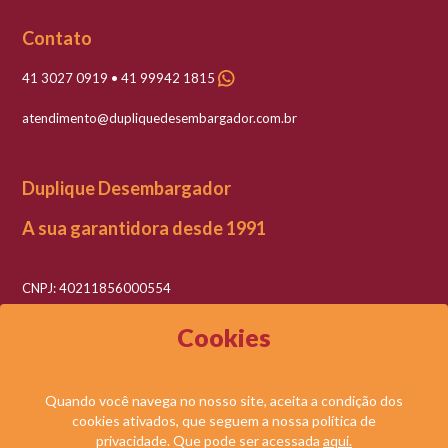
Contato
41 3027 0919 • 41 99942 1815
atendimento@dupliquedesembargador.com.br
Duplique Desembargador
A sua garantidora desde 1991
CNPJ: 40211856000554
Razão social: Duplique Desembargador LTDA
Cookies
Quando você navega no nosso site, aceita a condição dos
cookies ativados, que seguem a nossa política de
© DUPLIQUE DESEMBARGADOR LTDA. TODOS OS DIREITOS RESERVADOS.
privacidade. Que pode ser acessada
aqui.