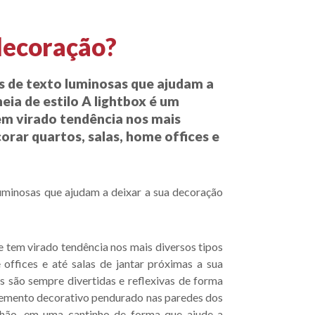
decoração?
s de texto luminosas que ajudam a
ia de estilo A lightbox é um
m virado tendência nos mais
corar quartos, salas, home offices e
uminosas que ajudam a deixar a sua decoração
 tem virado tendência nos mais diversos tipos
 offices e até salas de jantar próximas a sua
s são sempre divertidas e reflexivas de forma
lemento decorativo pendurado nas paredes dos
hão, em uma cantinho de forma que ajude a