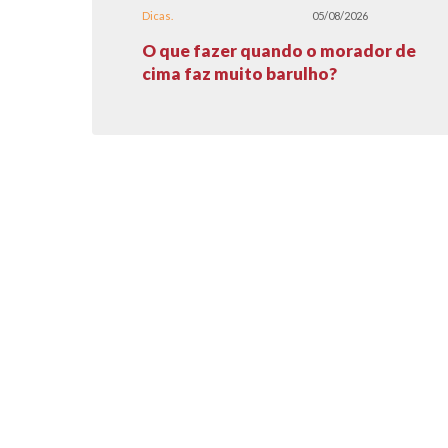
Dicas
05/08/2026
O que fazer quando o morador de
cima faz muito barulho?