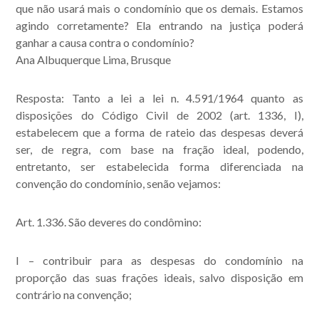
que não usará mais o condomínio que os demais. Estamos
agindo corretamente? Ela entrando na justiça poderá
ganhar a causa contra o condomínio?
Ana Albuquerque Lima, Brusque
Acompanhe nossas
publicações.
Resposta:
Tanto a lei a lei n. 4.591/1964 quanto as
disposições do Código Civil de 2002 (art. 1336, I),
estabelecem que a forma de rateio das despesas deverá
ser, de regra, com base na fração ideal, podendo,
entretanto, ser estabelecida forma diferenciada na
convenção do condomínio, senão vejamos:
Art. 1.336. São deveres do condômino:
I – contribuir para as despesas do condomínio na
proporção das suas frações ideais, salvo disposição em
contrário na convenção;