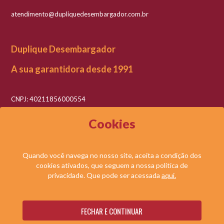
atendimento@dupliquedesembargador.com.br
Duplique Desembargador
A sua garantidora desde 1991
CNPJ: 40211856000554
Razão social: Duplique Desembargador LTDA
Cookies
Quando você navega no nosso site, aceita a condição dos
cookies ativados, que seguem a nossa política de
© DUPLIQUE DESEMBARGADOR LTDA. TODOS OS DIREITOS RESERVADOS.
privacidade. Que pode ser acessada
aqui.
NOSSAS
SOLICITE UMA
FECHAR E CONTINUAR
Desenvolvido por:
AVALIAÇÕES
PROPOSTA