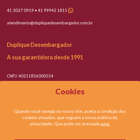
41 3027 0919 • 41 99942 1815
atendimento@dupliquedesembargador.com.br
Duplique Desembargador
A sua garantidora desde 1991
CNPJ: 40211856000554
Razão social: Duplique Desembargador LTDA
Cookies
Quando você navega no nosso site, aceita a condição dos
cookies ativados, que seguem a nossa política de
© DUPLIQUE DESEMBARGADOR LTDA. TODOS OS DIREITOS RESERVADOS.
privacidade. Que pode ser acessada
aqui.