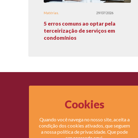
Matérias
29/07/2026
5 erros comuns ao optar pela
terceirização de serviços em
condomínios
Cookies
Legi
Quando você navega no nosso site, aceita a
Lei do
condição dos cookies ativados, que seguem
Lei do 
a nossa política de privacidade. Que pode
ser acessada
aqui.