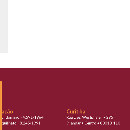
slação
Curitiba
 Condomínio - 4.591/1964
Rua Des. Westphalen • 295
Inquilinato - 8.245/1991
9º andar • Centro • 80010-110