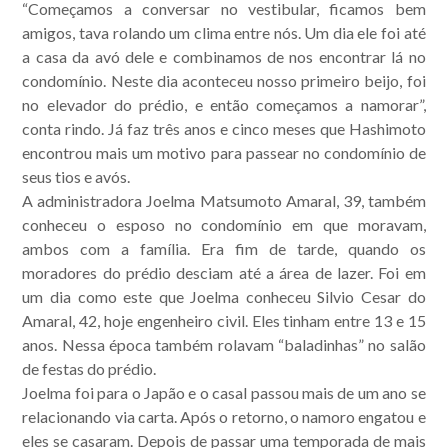
“Começamos a conversar no vestibular, ficamos bem
amigos, tava rolando um clima entre nós. Um dia ele foi até
a casa da avó dele e combinamos de nos encontrar lá no
condomínio. Neste dia aconteceu nosso primeiro beijo, foi
no elevador do prédio, e então começamos a namorar”,
conta rindo. Já faz três anos e cinco meses que Hashimoto
encontrou mais um motivo para passear no condomínio de
seus tios e avós.
A administradora Joelma Matsumoto Amaral, 39, também
conheceu o esposo no condomínio em que moravam,
ambos com a família. Era fim de tarde, quando os
moradores do prédio desciam até a área de lazer. Foi em
um dia como este que Joelma conheceu Silvio Cesar do
Amaral, 42, hoje engenheiro civil. Eles tinham entre 13 e 15
anos. Nessa época também rolavam “baladinhas” no salão
de festas do prédio.
Joelma foi para o Japão e o casal passou mais de um ano se
relacionando via carta. Após o retorno, o namoro engatou e
eles se casaram. Depois de passar uma temporada de mais