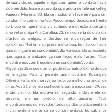
de sua vida, ou aquele amigo com quem o contato havia
sido perdido. Esse e o caso da operadora de telemarketing
Vanessa Moreira, 30. Ela se mudou em fevereiro para um
condomínio com o marido. Pouco tempo depois, em frente
ao bloco em que mora, viu subindo em direção à portaria
uma velha amiga Ana Carolina, 23. Se a correria do dia a dia
afastou as amigas, o destino se encarregou de lhes
aproximar. “Foi uma surpresa muito boa. Eu não conhecia
quase ninguém no condomínio”, diz Vanessa. Ela acrescenta
que, agora, a amizade ganhou laços mais fortes. “Nos
encontramos com frequência no condomínio”, conta.
Alguém já disse que o amor pode está mais próximo do que
se imagina. Para a gerente administrativa Rosangela
Oliveira Faria, ele morava ao lado, ou melhor, no andar de
cima. Aos 21 anos, ela conheceu Elton, à época com 29, seu
então vizinho. Ela morava no segundo andar, e ele no
terceiro, em um prédio de oito andares. “Nos
Acompanhe nossas
encontrávamos no elevador, todos os dias praticamente, e
inicialmente a gente só se cumprimentava. Eu sabia os