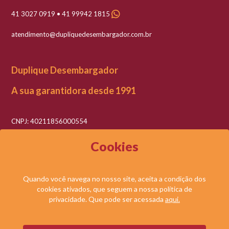
41 3027 0919 • 41 99942 1815
atendimento@dupliquedesembargador.com.br
Duplique Desembargador
A sua garantidora desde 1991
CNPJ: 40211856000554
Razão social: Duplique Desembargador LTDA
Cookies
Quando você navega no nosso site, aceita a condição dos
cookies ativados, que seguem a nossa política de
© DUPLIQUE DESEMBARGADOR LTDA. TODOS OS DIREITOS RESERVADOS.
privacidade. Que pode ser acessada
aqui.