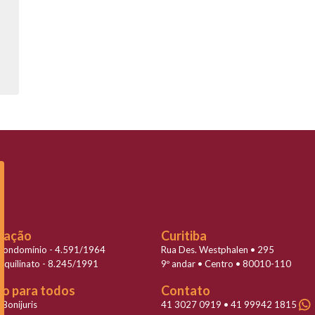
slação
Curitiba
 Condomínio - 4.591/1964
Rua Des. Westphalen • 295
Inquilinato - 8.245/1991
9º andar • Centro • 80010-110
to para todos
Contato
 Bonijuris
41 3027 0919 • 41 99942 1815