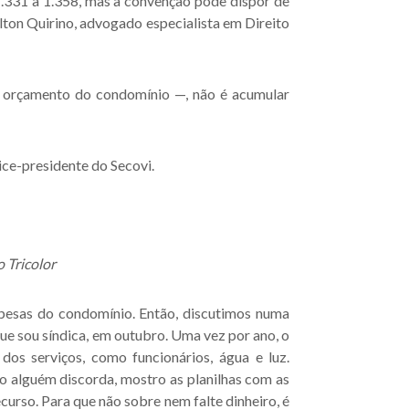
 1.331 a 1.358, mas a convenção pode dispor de
on Quirino, advogado especialista em Direito
do orçamento do condomínio —, não é acumular
vice-presidente do Secovi.
 Tricolor
pesas do condomínio. Então, discutimos numa
ue sou síndica, em outubro. Uma vez por ano, o
dos serviços, como funcionários, água e luz.
 alguém discorda, mostro as planilhas com as
urso. Para que não sobre nem falte dinheiro, é