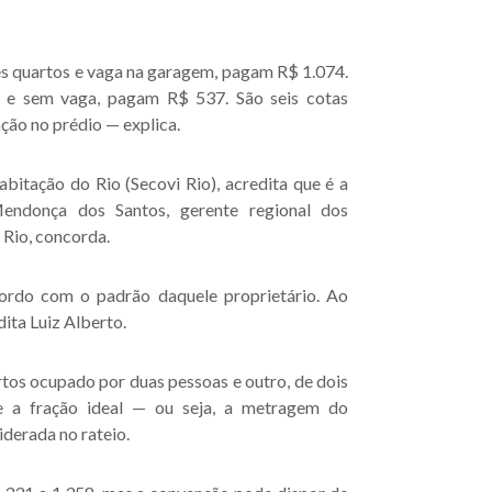
s quartos e vaga na garagem, pagam R$ 1.074.
s e sem vaga, pagam R$ 537. São seis cotas
ação no prédio — explica.
bitação do Rio (Secovi Rio), acredita que é a
Mendonça dos Santos, gerente regional dos
Rio, concorda.
cordo com o padrão daquele proprietário. Ao
dita Luiz Alberto.
tos ocupado por duas pessoas e outro, de dois
e a fração ideal — ou seja, a metragem do
derada no rateio.