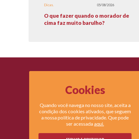
Dicas
05/08/2026
O que fazer quando o morador de
cima faz muito barulho?
Cookies
Legi
Quando você navega no nosso site, aceita a
Lei do
condição dos cookies ativados, que seguem
Lei do 
a nossa política de privacidade. Que pode
ser acessada
aqui.
Direi
Revista