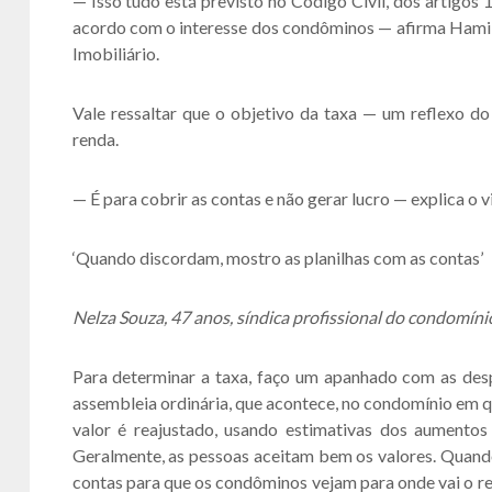
— Isso tudo está previsto no Código Civil, dos artigos
acordo com o interesse dos condôminos — afirma Hamilt
Imobiliário.
Vale ressaltar que o objetivo da taxa — um reflexo 
renda.
— É para cobrir as contas e não gerar lucro — explica o 
‘Quando discordam, mostro as planilhas com as contas’
Nelza Souza, 47 anos, síndica profissional do condomínio
Para determinar a taxa, faço um apanhado com as des
assembleia ordinária, que acontece, no condomínio em q
valor é reajustado, usando estimativas dos aumentos 
Geralmente, as pessoas aceitam bem os valores. Quando
contas para que os condôminos vejam para onde vai o rec