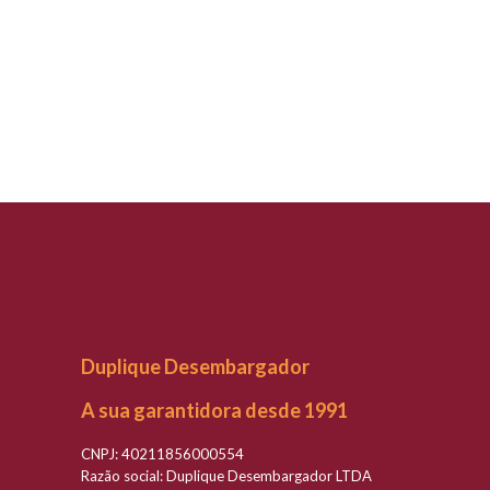
Duplique Desembargador
A sua garantidora desde 1991
CNPJ: 40211856000554
Razão social: Duplique Desembargador LTDA