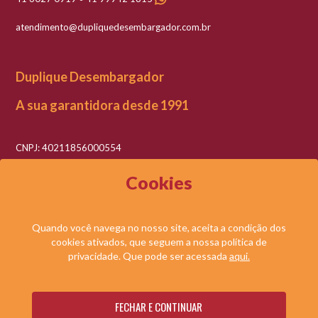
atendimento@dupliquedesembargador.com.br
Duplique Desembargador
A sua garantidora desde 1991
CNPJ: 40211856000554
Razão social: Duplique Desembargador LTDA
Cookies
Quando você navega no nosso site, aceita a condição dos
cookies ativados, que seguem a nossa política de
© DUPLIQUE DESEMBARGADOR LTDA. TODOS OS DIREITOS RESERVADOS.
privacidade. Que pode ser acessada
aqui.
NOSSAS
SOLICITE UMA
FECHAR E CONTINUAR
Desenvolvido por:
AVALIAÇÕES
PROPOSTA