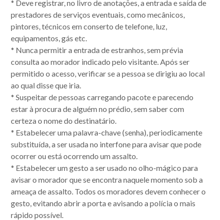
*
Deve registrar, no livro de anotações, a entrada e saída de
prestadores de serviços eventuais, como mecânicos,
pintores, técnicos em conserto de telefone, luz,
equipamentos, gás etc.
*
Nunca permitir a entrada de estranhos, sem prévia
consulta ao morador indicado pelo visitante. Após ser
permitido o acesso, verificar se a pessoa se dirigiu ao local
ao qual disse que iria.
*
Suspeitar de pessoas carregando pacote e parecendo
estar à procura de alguém no prédio, sem saber com
Acompanhe nossas
certeza o nome do destinatário.
*
Estabelecer uma palavra-chave (senha), periodicamente
publicações.
substituída, a ser usada no interfone para avisar que pode
ocorrer ou está ocorrendo um assalto.
*
Estabelecer um gesto a ser usado no olho-mágico para
avisar o morador que se encontra naquele momento sob a
ameaça de assalto. Todos os moradores devem conhecer o
gesto, evitando abrir a porta e avisando a polícia o mais
rápido possível.