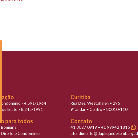
slação
Curitiba
 Condomínio - 4.591/1964
Rua Des. Westphalen • 295
Inquilinato - 8.245/1991
9º andar • Centro • 80010-110
to para todos
Contato
 Bonijuris
41 3027 0919 • 41 99942 1815
 Direito e Condomínio
atendimento@dupliquedesembargad