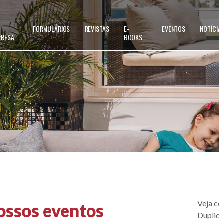
FORMULÁRIOS
REVISTAS
E-
EVENTOS
NOTÍCI
PRESA
BOOKS
s dos
Veja c
nossos eventos
Dupli