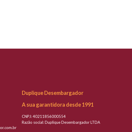
Duplique Desembargador
A sua garantidora desde 1991
CNPJ: 40211856000554
Razão social: Duplique Desembargador LTDA
or.com.br