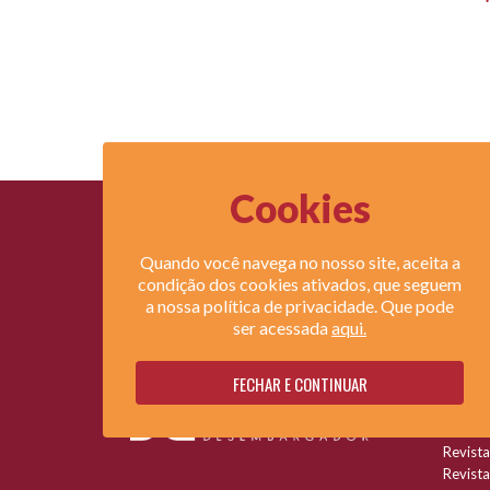
Cookies
Quando você navega no nosso site, aceita a
condição dos cookies ativados, que seguem
a nossa política de privacidade. Que pode
ser acessada
aqui.
Legi
Lei do
FECHAR E CONTINUAR
Lei do 
Direi
Revista
Revista