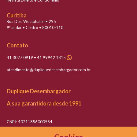
Revista Direito e Condomínio
Curitiba
Rua Des. Westphalen • 295
9º andar • Centro • 80010-110
Contato
41 3027 0919 • 41 99942 1815
atendimento@dupliquedesembargador.com.br
Duplique Desembargador
A sua garantidora desde 1991
CNPJ: 40211856000554
Razão social: Duplique Desembargador LTDA
Cookies