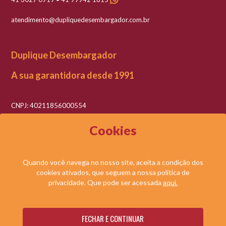
atendimento@dupliquedesembargador.com.br
Duplique Desembargador
A sua garantidora desde 1991
CNPJ: 40211856000554
Razão social: Duplique Desembargador LTDA
Cookies
Quando você navega no nosso site, aceita a condição dos
cookies ativados, que seguem a nossa política de
© DUPLIQUE DESEMBARGADOR LTDA. TODOS OS DIREITOS RESERVADOS.
privacidade. Que pode ser acessada
aqui.
NOSSAS
SOLICITE UMA
FECHAR E CONTINUAR
Desenvolvido por: