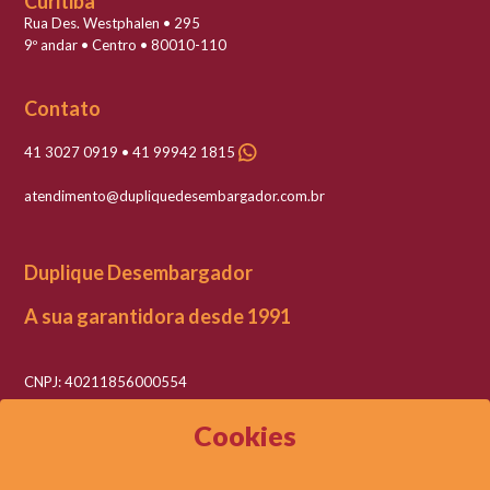
Curitiba
Rua Des. Westphalen • 295
9º andar • Centro • 80010-110
Contato
41 3027 0919 • 41 99942 1815
atendimento@dupliquedesembargador.com.br
Duplique Desembargador
A sua garantidora desde 1991
CNPJ: 40211856000554
Razão social: Duplique Desembargador LTDA
Cookies