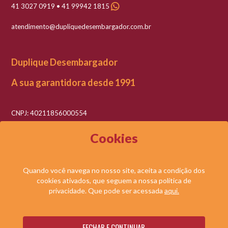
41 3027 0919 • 41 99942 1815
atendimento@dupliquedesembargador.com.br
Duplique Desembargador
A sua garantidora desde 1991
CNPJ: 40211856000554
Razão social: Duplique Desembargador LTDA
Cookies
Quando você navega no nosso site, aceita a condição dos
cookies ativados, que seguem a nossa política de
© DUPLIQUE DESEMBARGADOR LTDA. TODOS OS DIREITOS RESERVADOS.
privacidade. Que pode ser acessada
aqui.
NOSSAS
SOLICITE UMA
FECHAR E CONTINUAR
Desenvolvido por: