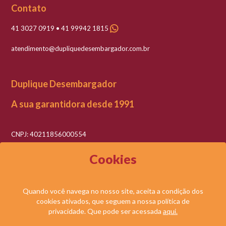
Contato
41 3027 0919 • 41 99942 1815
atendimento@dupliquedesembargador.com.br
Duplique Desembargador
A sua garantidora desde 1991
CNPJ: 40211856000554
Razão social: Duplique Desembargador LTDA
Cookies
Quando você navega no nosso site, aceita a condição dos
cookies ativados, que seguem a nossa política de
© DUPLIQUE DESEMBARGADOR LTDA. TODOS OS DIREITOS RESERVADOS.
privacidade. Que pode ser acessada
aqui.